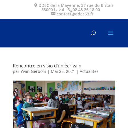
DDEC de la Mayenne, 37 rue du Britais
53000 Laval
02 43 26 18 00
contact@ddec53.fr
Rencontre en visio d’un écrivain
par
Yvan Gerboin
|
Mai 25, 2021
|
Actualités